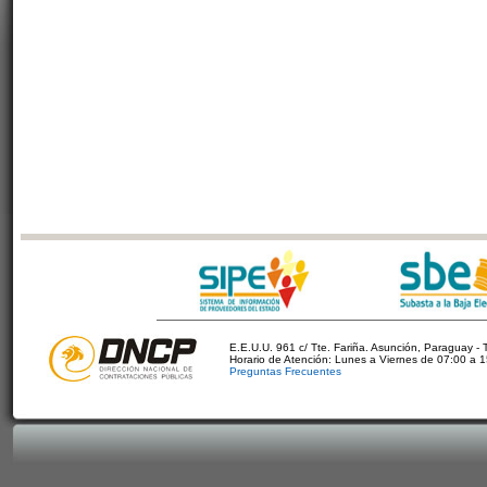
E.E.U.U. 961 c/ Tte. Fariña. Asunción, Paraguay - 
Horario de Atención: Lunes a Viernes de 07:00 a 
Preguntas Frecuentes