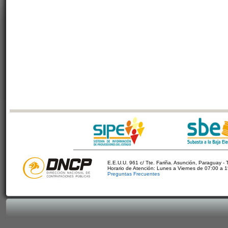
E.E.U.U. 961 c/ Tte. Fariña. Asunción, Paraguay - 
Horario de Atención: Lunes a Viernes de 07:00 a 
Preguntas Frecuentes