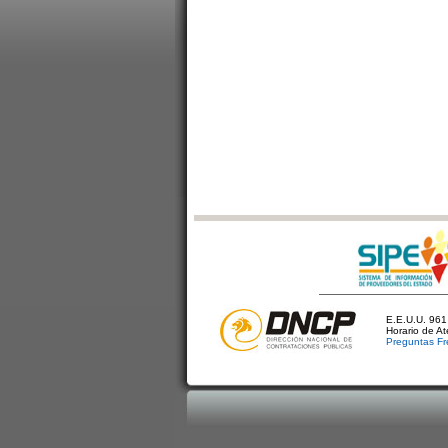
E.E.U.U. 961 
Horario de A
Preguntas Fr