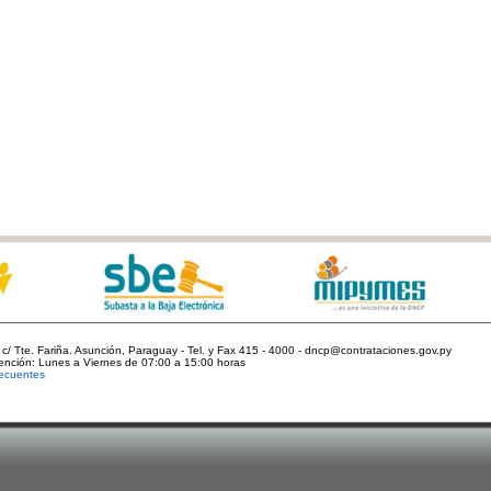
c/ Tte. Fariña. Asunción, Paraguay - Tel. y Fax 415 - 4000 - dncp@contrataciones.gov.py
tención: Lunes a Viernes de 07:00 a 15:00 horas
ecuentes