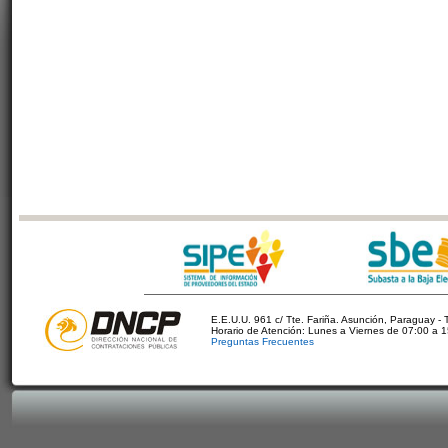
E.E.U.U. 961 c/ Tte. Fariña. Asunción, Paraguay - 
Horario de Atención: Lunes a Viernes de 07:00 a 
Preguntas Frecuentes