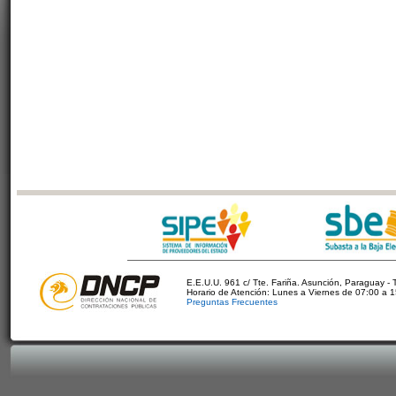
E.E.U.U. 961 c/ Tte. Fariña. Asunción, Paraguay - 
Horario de Atención: Lunes a Viernes de 07:00 a 
Preguntas Frecuentes