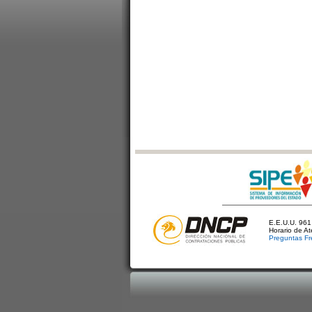
E.E.U.U. 961 
Horario de A
Preguntas Fr