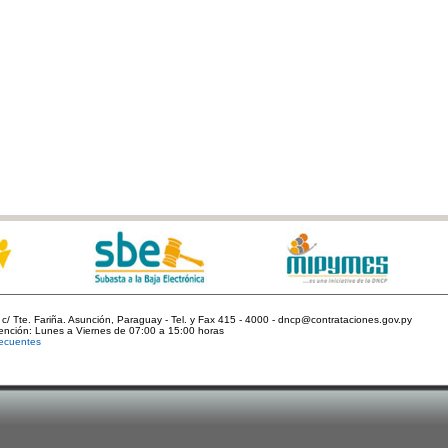
c/ Tte. Fariña. Asunción, Paraguay - Tel. y Fax 415 - 4000 - dncp@contrataciones.gov.py
tención: Lunes a Viernes de 07:00 a 15:00 horas
ecuentes