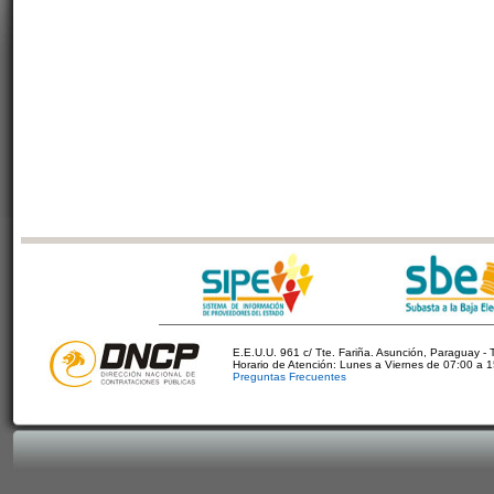
E.E.U.U. 961 c/ Tte. Fariña. Asunción, Paraguay - 
Horario de Atención: Lunes a Viernes de 07:00 a 
Preguntas Frecuentes