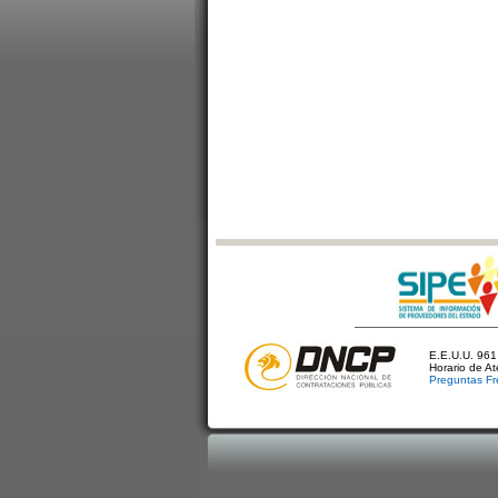
E.E.U.U. 961 
Horario de A
Preguntas Fr