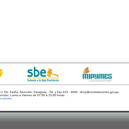
c/ Tte. Fariña. Asunción, Paraguay - Tel. y Fax 415 - 4000 - dncp@contrataciones.gov.py
tención: Lunes a Viernes de 07:00 a 15:00 horas
ecuentes