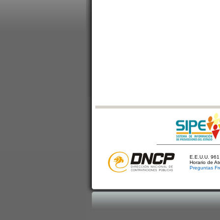
E.E.U.U. 961 
Horario de A
Preguntas Fr