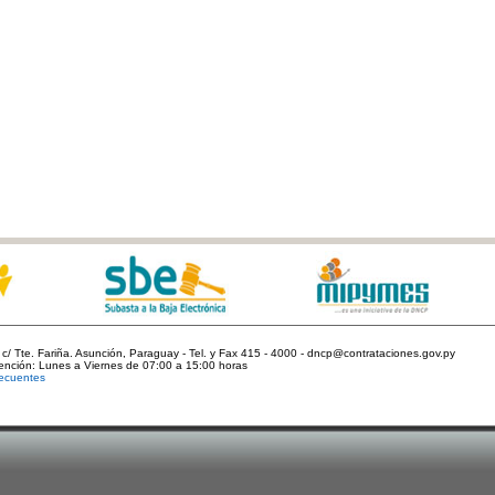
c/ Tte. Fariña. Asunción, Paraguay - Tel. y Fax 415 - 4000 - dncp@contrataciones.gov.py
tención: Lunes a Viernes de 07:00 a 15:00 horas
ecuentes