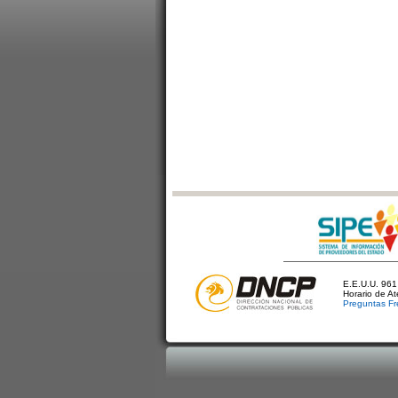
E.E.U.U. 961 
Horario de A
Preguntas Fr