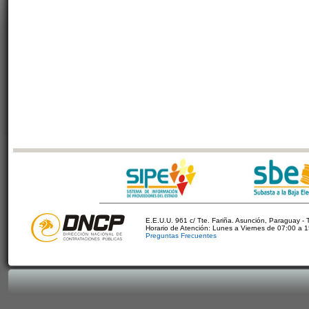
E.E.U.U. 961 c/ Tte. Fariña. Asunción, Paraguay - 
Horario de Atención: Lunes a Viernes de 07:00 a 
Preguntas Frecuentes