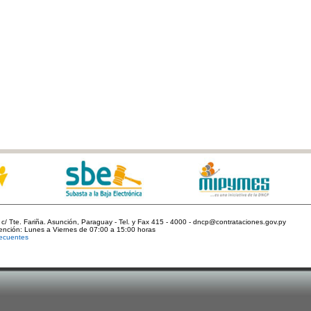
c/ Tte. Fariña. Asunción, Paraguay - Tel. y Fax 415 - 4000 - dncp@contrataciones.gov.py
tención: Lunes a Viernes de 07:00 a 15:00 horas
ecuentes