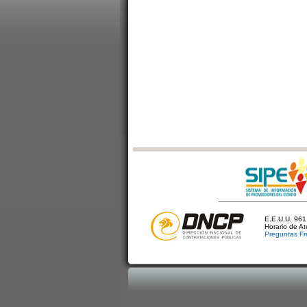
E.E.U.U. 961 
Horario de A
Preguntas Fr