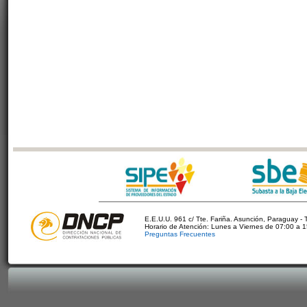
E.E.U.U. 961 c/ Tte. Fariña. Asunción, Paraguay - 
Horario de Atención: Lunes a Viernes de 07:00 a 
Preguntas Frecuentes