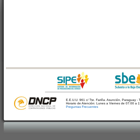
E.E.U.U. 961 c/ Tte. Fariña. Asunción, Paraguay - 
Horario de Atención: Lunes a Viernes de 07:00 a 
Preguntas Frecuentes