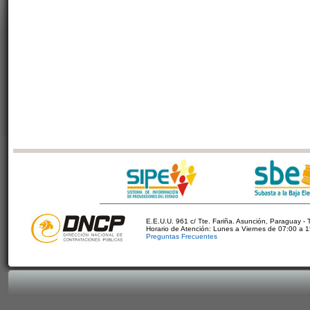
E.E.U.U. 961 c/ Tte. Fariña. Asunción, Paraguay - 
Horario de Atención: Lunes a Viernes de 07:00 a 
Preguntas Frecuentes