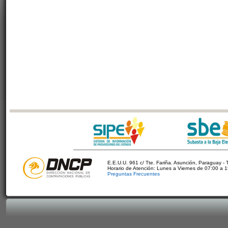
E.E.U.U. 961 c/ Tte. Fariña. Asunción, Paraguay - 
Horario de Atención: Lunes a Viernes de 07:00 a 
Preguntas Frecuentes