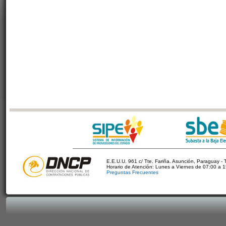
E.E.U.U. 961 c/ Tte. Fariña. Asunción, Paraguay - 
Horario de Atención: Lunes a Viernes de 07:00 a 
Preguntas Frecuentes