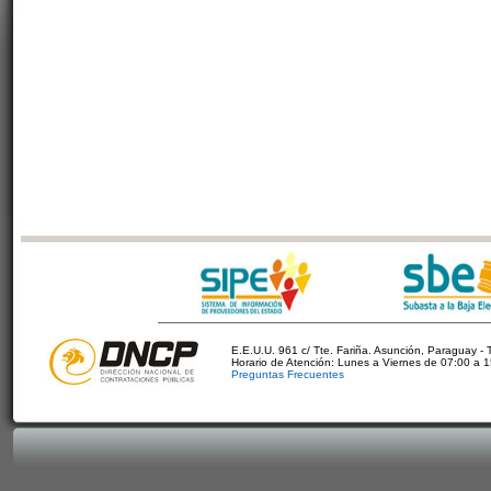
E.E.U.U. 961 c/ Tte. Fariña. Asunción, Paraguay - 
Horario de Atención: Lunes a Viernes de 07:00 a 
Preguntas Frecuentes