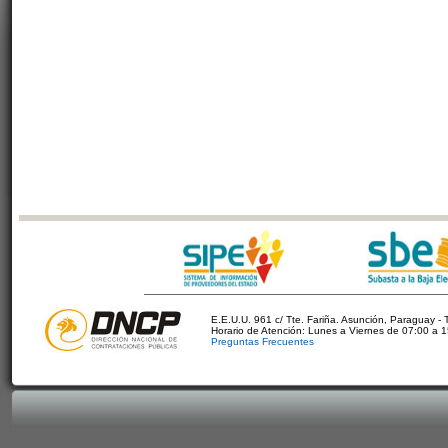
E.E.U.U. 961 c/ Tte. Fariña. Asunción, Paraguay - 
Horario de Atención: Lunes a Viernes de 07:00 a 
Preguntas Frecuentes