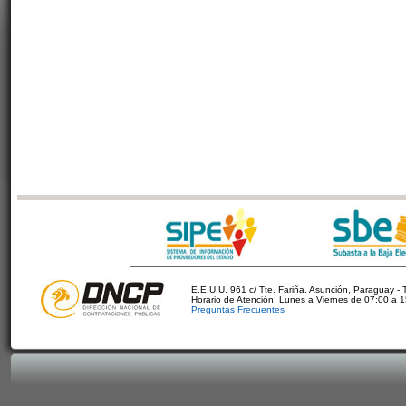
E.E.U.U. 961 c/ Tte. Fariña. Asunción, Paraguay - 
Horario de Atención: Lunes a Viernes de 07:00 a 
Preguntas Frecuentes