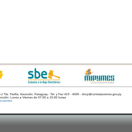
c/ Tte. Fariña. Asunción, Paraguay - Tel. y Fax 415 - 4000 - dncp@contrataciones.gov.py
tención: Lunes a Viernes de 07:00 a 15:00 horas
ecuentes