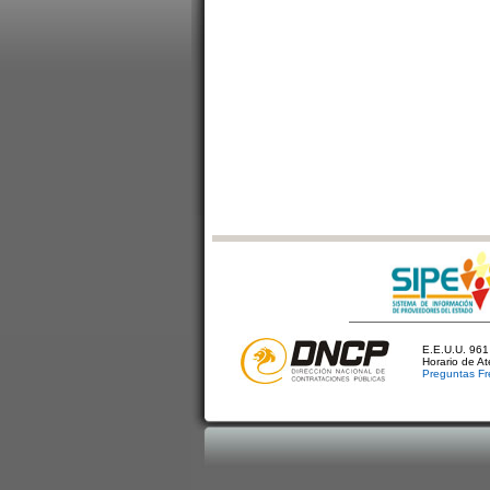
E.E.U.U. 961 
Horario de A
Preguntas Fr