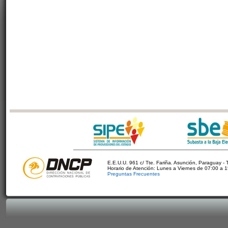
E.E.U.U. 961 c/ Tte. Fariña. Asunción, Paraguay - 
Horario de Atención: Lunes a Viernes de 07:00 a 
Preguntas Frecuentes