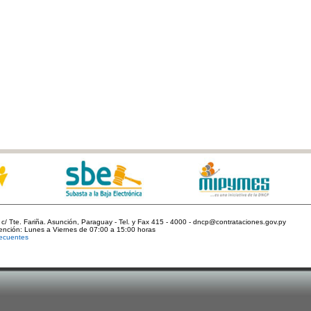
c/ Tte. Fariña. Asunción, Paraguay - Tel. y Fax 415 - 4000 - dncp@contrataciones.gov.py
tención: Lunes a Viernes de 07:00 a 15:00 horas
ecuentes