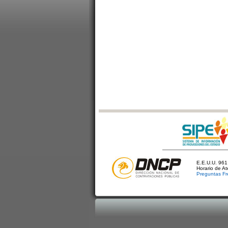
E.E.U.U. 961 
Horario de A
Preguntas Fr