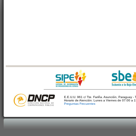
E.E.U.U. 961 c/ Tte. Fariña. Asunción, Paraguay - 
Horario de Atención: Lunes a Viernes de 07:00 a 
Preguntas Frecuentes