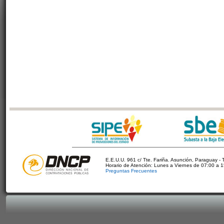
E.E.U.U. 961 c/ Tte. Fariña. Asunción, Paraguay - 
Horario de Atención: Lunes a Viernes de 07:00 a 
Preguntas Frecuentes