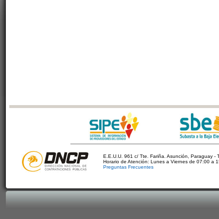
E.E.U.U. 961 c/ Tte. Fariña. Asunción, Paraguay - 
Horario de Atención: Lunes a Viernes de 07:00 a 
Preguntas Frecuentes