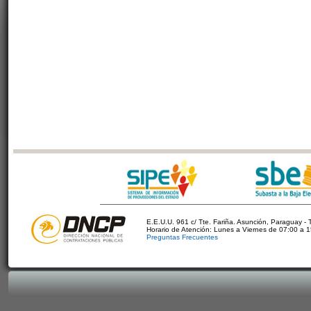
E.E.U.U. 961 c/ Tte. Fariña. Asunción, Paraguay - 
Horario de Atención: Lunes a Viernes de 07:00 a 
Preguntas Frecuentes