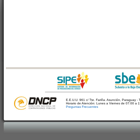
E.E.U.U. 961 c/ Tte. Fariña. Asunción, Paraguay - 
Horario de Atención: Lunes a Viernes de 07:00 a 
Preguntas Frecuentes