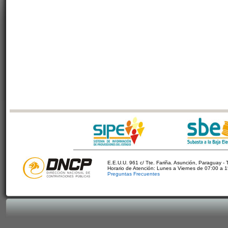
E.E.U.U. 961 c/ Tte. Fariña. Asunción, Paraguay - 
Horario de Atención: Lunes a Viernes de 07:00 a 
Preguntas Frecuentes