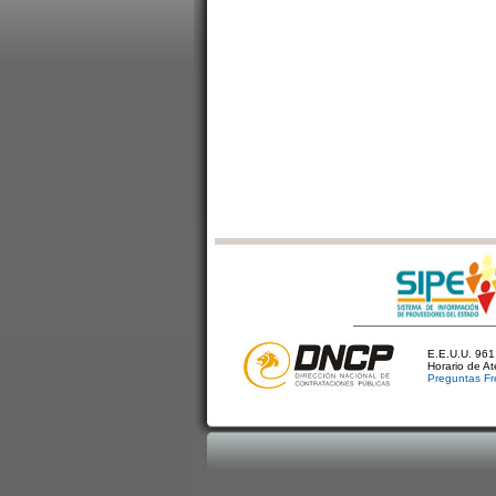
E.E.U.U. 961 
Horario de A
Preguntas Fr