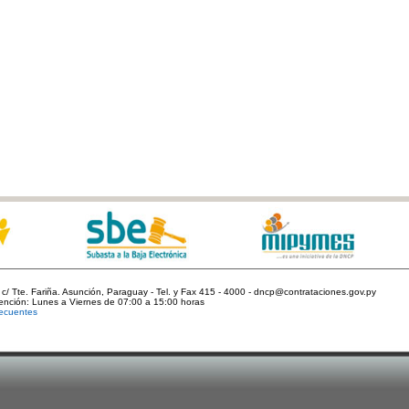
c/ Tte. Fariña. Asunción, Paraguay - Tel. y Fax 415 - 4000 - dncp@contrataciones.gov.py
tención: Lunes a Viernes de 07:00 a 15:00 horas
ecuentes