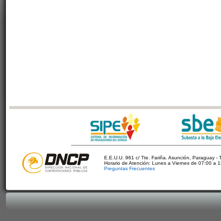
E.E.U.U. 961 c/ Tte. Fariña. Asunción, Paraguay - 
Horario de Atención: Lunes a Viernes de 07:00 a 
Preguntas Frecuentes