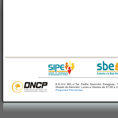
E.E.U.U. 961 c/ Tte. Fariña. Asunción, Paraguay - 
Horario de Atención: Lunes a Viernes de 07:00 a 
Preguntas Frecuentes