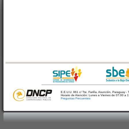
E.E.U.U. 961 c/ Tte. Fariña. Asunción, Paraguay - 
Horario de Atención: Lunes a Viernes de 07:00 a 
Preguntas Frecuentes