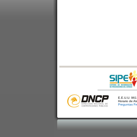
E.E.U.U. 961 
Horario de A
Preguntas Fr