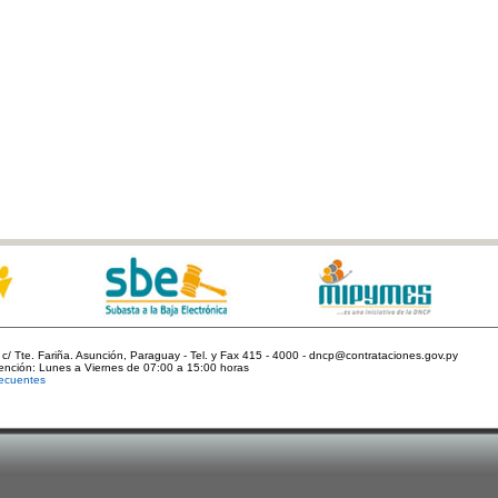
c/ Tte. Fariña. Asunción, Paraguay - Tel. y Fax 415 - 4000 - dncp@contrataciones.gov.py
tención: Lunes a Viernes de 07:00 a 15:00 horas
ecuentes