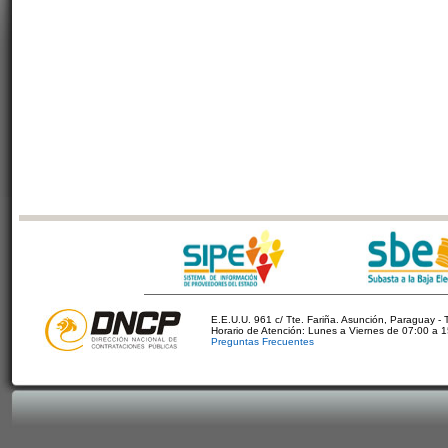
E.E.U.U. 961 c/ Tte. Fariña. Asunción, Paraguay - 
Horario de Atención: Lunes a Viernes de 07:00 a 
Preguntas Frecuentes