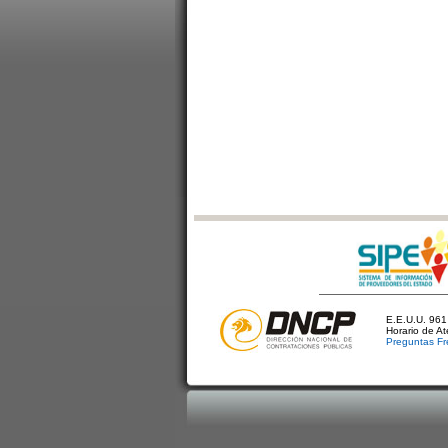
E.E.U.U. 961 
Horario de A
Preguntas Fr