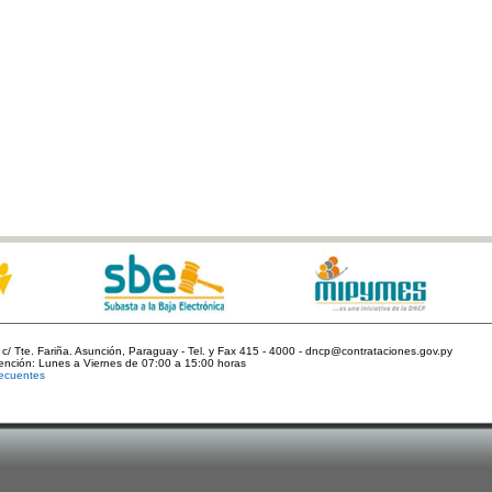
c/ Tte. Fariña. Asunción, Paraguay - Tel. y Fax 415 - 4000 - dncp@contrataciones.gov.py
tención: Lunes a Viernes de 07:00 a 15:00 horas
ecuentes