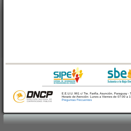
E.E.U.U. 961 c/ Tte. Fariña. Asunción, Paraguay - 
Horario de Atención: Lunes a Viernes de 07:00 a 
Preguntas Frecuentes