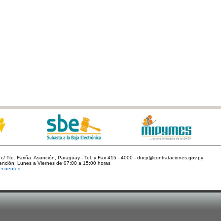
c/ Tte. Fariña. Asunción, Paraguay - Tel. y Fax 415 - 4000 - dncp@contrataciones.gov.py
tención: Lunes a Viernes de 07:00 a 15:00 horas
ecuentes