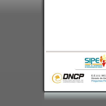
E.E.U.U. 961 
Horario de A
Preguntas Fr