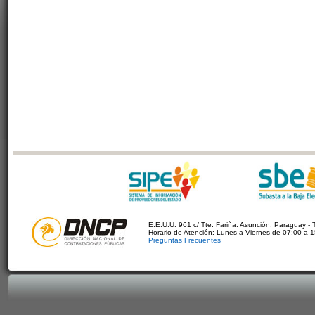
E.E.U.U. 961 c/ Tte. Fariña. Asunción, Paraguay - 
Horario de Atención: Lunes a Viernes de 07:00 a 
Preguntas Frecuentes