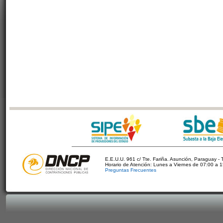
E.E.U.U. 961 c/ Tte. Fariña. Asunción, Paraguay - 
Horario de Atención: Lunes a Viernes de 07:00 a 
Preguntas Frecuentes