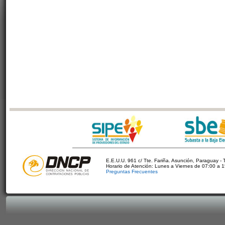
E.E.U.U. 961 c/ Tte. Fariña. Asunción, Paraguay - 
Horario de Atención: Lunes a Viernes de 07:00 a 
Preguntas Frecuentes