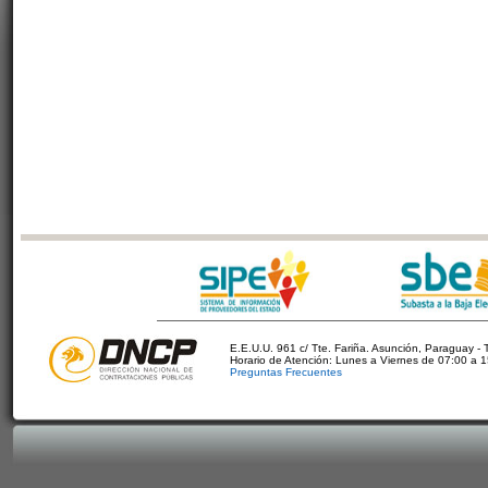
E.E.U.U. 961 c/ Tte. Fariña. Asunción, Paraguay - 
Horario de Atención: Lunes a Viernes de 07:00 a 
Preguntas Frecuentes