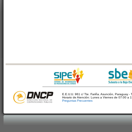
E.E.U.U. 961 c/ Tte. Fariña. Asunción, Paraguay - 
Horario de Atención: Lunes a Viernes de 07:00 a 
Preguntas Frecuentes