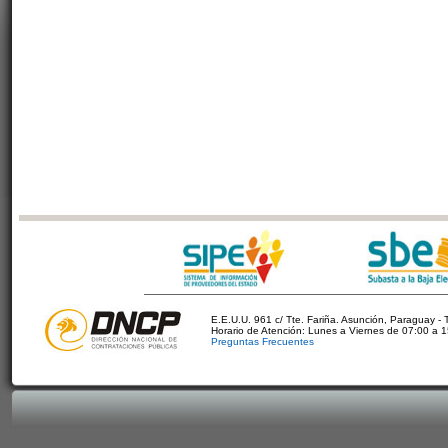
E.E.U.U. 961 c/ Tte. Fariña. Asunción, Paraguay - 
Horario de Atención: Lunes a Viernes de 07:00 a 
Preguntas Frecuentes