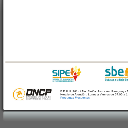
E.E.U.U. 961 c/ Tte. Fariña. Asunción, Paraguay - 
Horario de Atención: Lunes a Viernes de 07:00 a 
Preguntas Frecuentes