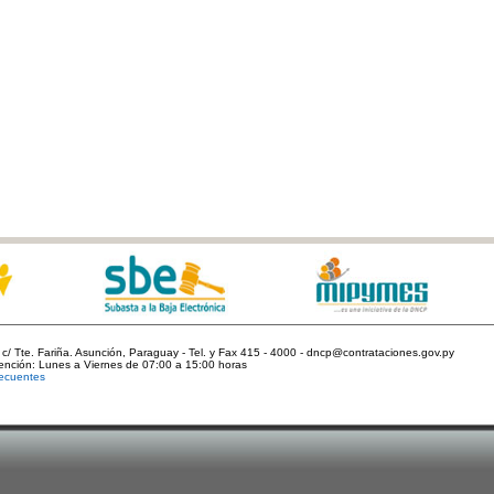
c/ Tte. Fariña. Asunción, Paraguay - Tel. y Fax 415 - 4000 - dncp@contrataciones.gov.py
tención: Lunes a Viernes de 07:00 a 15:00 horas
ecuentes