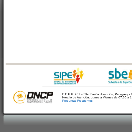
E.E.U.U. 961 c/ Tte. Fariña. Asunción, Paraguay - 
Horario de Atención: Lunes a Viernes de 07:00 a 
Preguntas Frecuentes