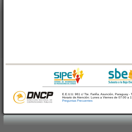
E.E.U.U. 961 c/ Tte. Fariña. Asunción, Paraguay - 
Horario de Atención: Lunes a Viernes de 07:00 a 
Preguntas Frecuentes