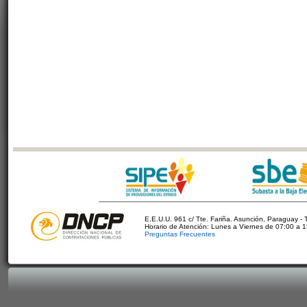
E.E.U.U. 961 c/ Tte. Fariña. Asunción, Paraguay - 
Horario de Atención: Lunes a Viernes de 07:00 a 
Preguntas Frecuentes