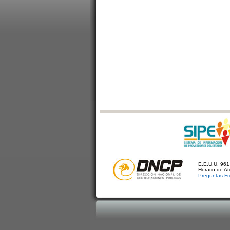
E.E.U.U. 961 
Horario de A
Preguntas Fr