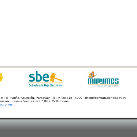
c/ Tte. Fariña. Asunción, Paraguay - Tel. y Fax 415 - 4000 - dncp@contrataciones.gov.py
tención: Lunes a Viernes de 07:00 a 15:00 horas
ecuentes